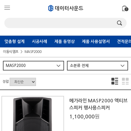
0
맞춤형 설계
시공사례
제품 동영상
제품 사용설명서
견적문의
이동식앰프
MASP2000
정렬
메가라인 MASP2000 액티브
스피커 행사용스피커
1,100,000
원