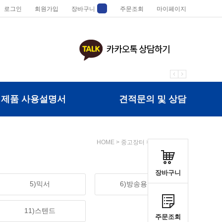
로그인
회원가입
장바구니
주문조회
마이페이지
제품 사용설명서
견적문의 및 상담
HOME
>
중고장터
>
8)충전식앰프
장바구니
5)믹서
6)방송용앰프
11)스텐드
주문조회