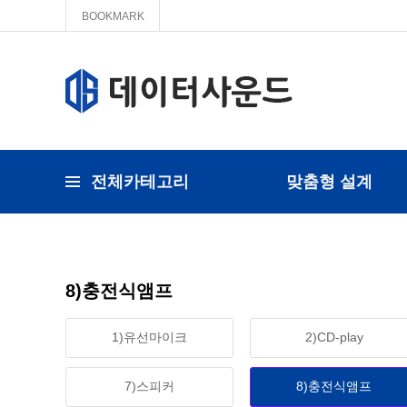
BOOKMARK
전체카테고리
맞춤형 설계
8)충전식앰프
1)유선마이크
2)CD-play
7)스피커
8)충전식앰프