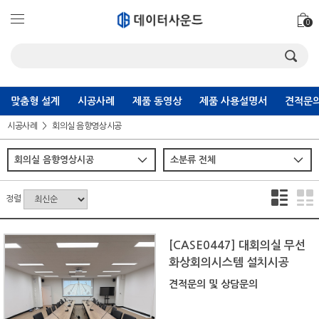
0
맞춤형 설계
시공사례
제품 동영상
제품 사용설명서
견적문의
시공사례
회의실 음향영상시공
정렬
[CASE0447] 대회의실 무선
화상회의시스템 설치시공
견적문의 및 상담문의