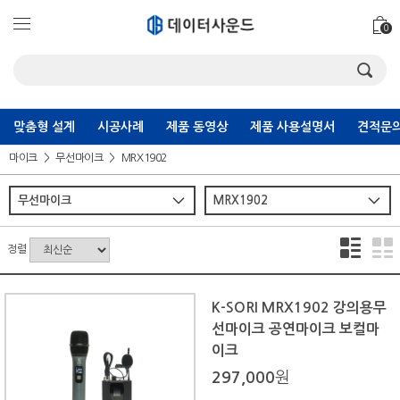
0
맞춤형 설계
시공사례
제품 동영상
제품 사용설명서
견적문의
마이크
무선마이크
MRX1902
정렬
K-SORI MRX1902 강의용무
선마이크 공연마이크 보컬마
이크
297,000
원